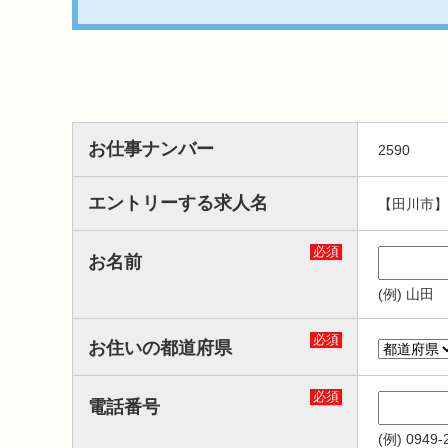
お仕事ナンバー
2590
エントリーする求人名
【田川市】
必須
お名前
(例) 山田
必須
お住いの都道府県
必須
電話番号
(例) 0949