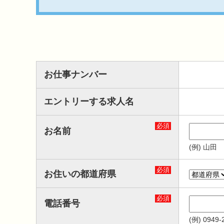
お仕事ナンバー
エントリーする求人名
必須
お名前
(例) 山田
必須
お住いの都道府県
必須
電話番号
(例) 0949